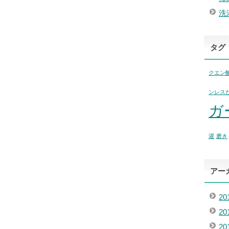
洗
タグ
クエン
ンレス
ガ
濯
磨き
アー
20
2
2