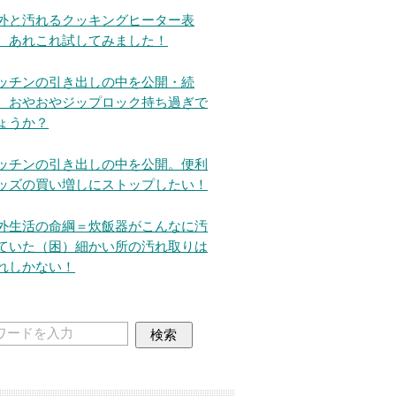
外と汚れるクッキングヒーター表
。あれこれ試してみました！
ッチンの引き出しの中を公開・続
。おやおやジップロック持ち過ぎで
ょうか？
ッチンの引き出しの中を公開。便利
ッズの買い増しにストップしたい！
外生活の命綱＝炊飯器がこんなに汚
ていた（困）細かい所の汚れ取りは
れしかない！