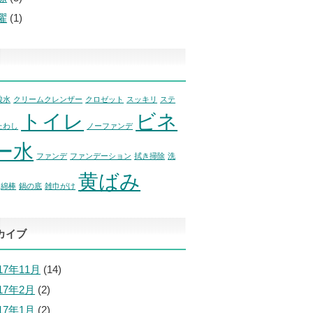
濯
(1)
酸水
クリームクレンザー
クロゼット
スッキリ
ステ
トイレ
ビネ
たわし
ノーファンデ
ー水
ファンデ
ファンデーション
拭き掃除
洗
黄ばみ
綿棒
鍋の底
雑巾がけ
カイブ
17年11月
(14)
017年2月
(2)
017年1月
(2)