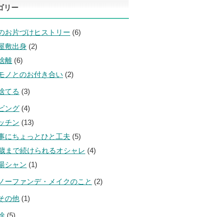
ゴリー
のお片づけヒストリー
(6)
屋敷出身
(2)
捨離
(6)
モノとのお付き合い
(2)
捨てる
(3)
ビング
(4)
ッチン
(13)
事にちょっとひと工夫
(5)
0歳まで続けられるオシャレ
(4)
湯シャン
(1)
ノーファンデ・メイクのこと
(2)
その他
(1)
除
(5)