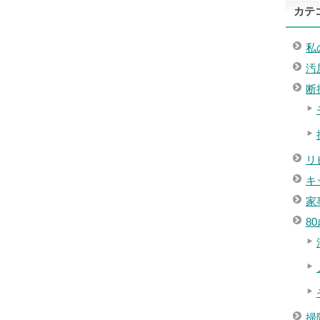
カテ
私
汚
断
リ
キ
家
8
掃