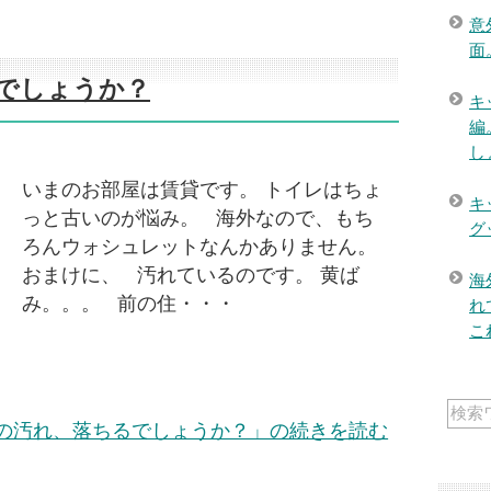
意
面
でしょうか？
キ
編
し
いまのお部屋は賃貸です。 トイレはちょ
キ
っと古いのが悩み。 海外なので、もち
グ
ろんウォシュレットなんかありません。
おまけに、 汚れているのです。 黄ば
海
み。。。 前の住・・・
れ
こ
の汚れ、落ちるでしょうか？」の続きを読む