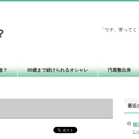
「ウチ、寄ってく
？
敵？
80歳まで続けられるオシャレ
汚屋敷出身
最近
柳
い